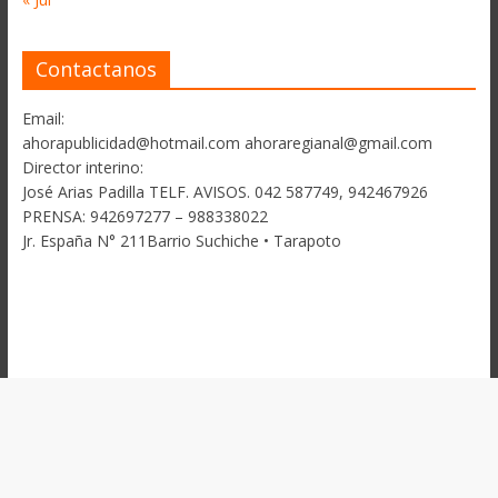
Contactanos
Email:
ahorapublicidad@hotmail.com ahoraregianal@gmail.com
Director interino:
José Arias Padilla TELF. AVISOS. 042 587749, 942467926
PRENSA: 942697277 – 988338022
Jr. España N° 211Barrio Suchiche • Tarapoto