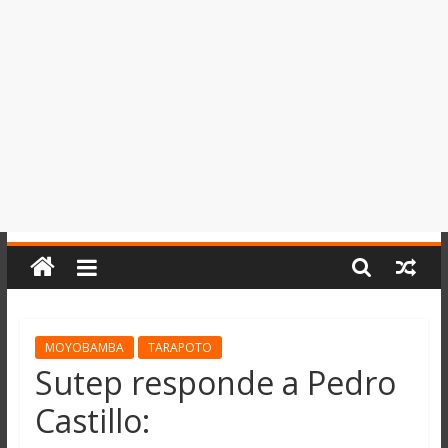
del
Perú,
Mundo
,
Ucayali,
San
Martín
y
Loreto
MOYOBAMBA
TARAPOTO
Sutep responde a Pedro
Castillo: