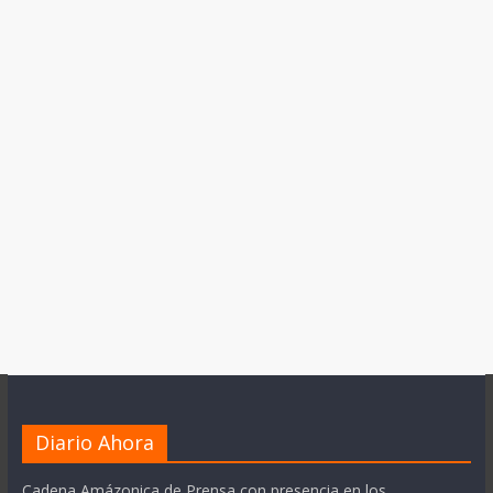
Diario Ahora
Cadena Amázonica de Prensa con presencia en los