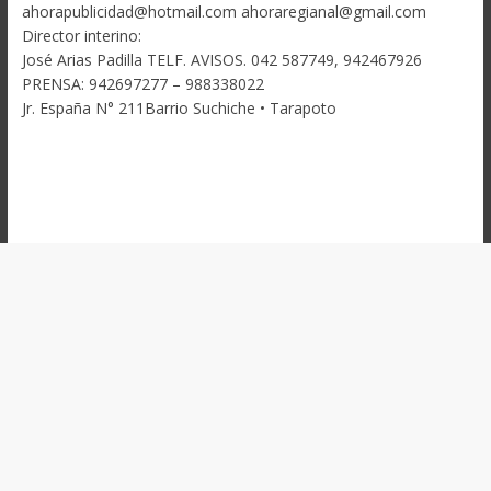
ahorapublicidad@hotmail.com ahoraregianal@gmail.com
Director interino:
José Arias Padilla TELF. AVISOS. 042 587749, 942467926
PRENSA: 942697277 – 988338022
Jr. España N° 211Barrio Suchiche • Tarapoto