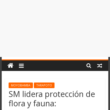
del
Perú,
Mundo
,
Ucayali,
San
Martín
y
Loreto
MOYOBAMBA
TARAPOTO
SM lidera protección de
flora y fauna: