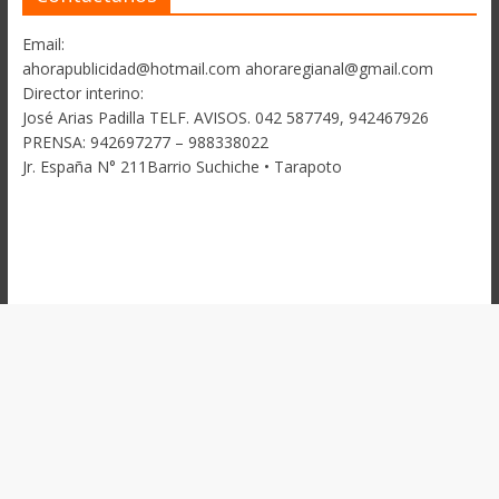
Email:
ahorapublicidad@hotmail.com ahoraregianal@gmail.com
Director interino:
José Arias Padilla TELF. AVISOS. 042 587749, 942467926
PRENSA: 942697277 – 988338022
Jr. España N° 211Barrio Suchiche • Tarapoto