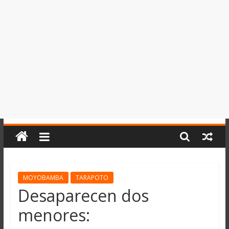
del
Perú,
Mundo
,
Ucayali,
San
Martín
y
Loreto
MOYOBAMBA
TARAPOTO
Desaparecen dos
menores: