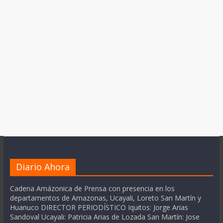
Diario Ahora
Cadena Amázonica de Prensa con presencia en los
departamentos de Amazonas, Ucayali, Loreto San Martín y
Huanuco DIRECTOR PERIODÍSTICO Iquitos: Jorge Arias
Sandoval Ucayali: Patricia Arias de Lozada San Martín: Jose