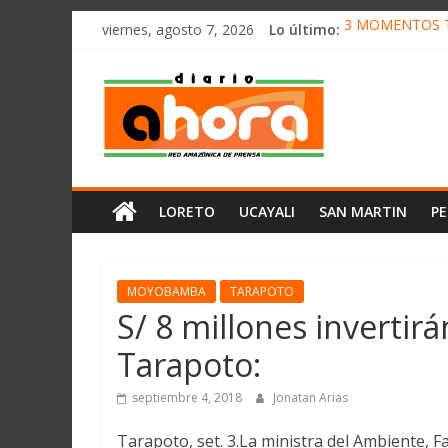
олимп казино
Saltar
viernes, agosto 7, 2026
Lo último:
3 MOMENTOS T
al
CONVOCAN A C
contenido
Diario
ELEGIRÁN LA 
DENUNCIAN IM
PRODUCCIÓN DE
Ahora
Cadena
LORETO
UCAYALI
SAN MARTIN
P
Amazónica
de
Prensa
Noticias
MOYOBAMBA
TARAPOTO
del
S/ 8 millones invertirá
Perú,
Tarapoto:
Mundo
,
septiembre 4, 2018
Jonatan Arias
Ucayali,
San
Tarapoto, set. 3.La ministra del Ambiente, Fa