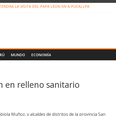
ENDRÁ LA VISITA DEL PAPA LEÓN XIV A PUCALLPA
ONCURSO DE MICRORELATOS BIBLIOTECUENTO 2026
NUEVA DIRECTIVA SUDUNU
PACTO DE ECONOMÍAS ILEGALES CONTRA PPII DE UCAYALI
 PETRÓLEO EN PERÚ SUPERÓ LOS 36 MIL BARRILES/DÍA EN JULI
ERÚ
MUNDO
ECONOMÍA
n en relleno sanitario
biola Muñoz, y alcaldes de distritos de la provincia San