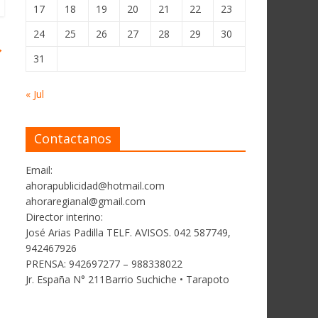
17
18
19
20
21
22
23
24
25
26
27
28
29
30
→
31
« Jul
Contactanos
Email:
ahorapublicidad@hotmail.com
ahoraregianal@gmail.com
Director interino:
José Arias Padilla TELF. AVISOS. 042 587749,
942467926
PRENSA: 942697277 – 988338022
Jr. España N° 211Barrio Suchiche • Tarapoto