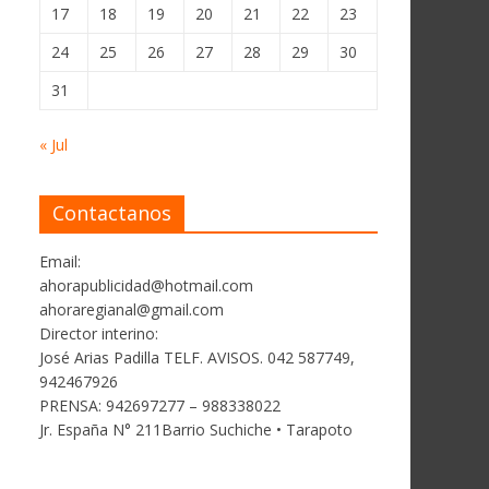
17
18
19
20
21
22
23
24
25
26
27
28
29
30
31
« Jul
Contactanos
Email:
ahorapublicidad@hotmail.com
ahoraregianal@gmail.com
Director interino:
José Arias Padilla TELF. AVISOS. 042 587749,
942467926
PRENSA: 942697277 – 988338022
Jr. España N° 211Barrio Suchiche • Tarapoto