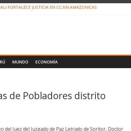
ALI FORTALECE JUSTICIA EN CC.NN.AMAZÓNICAS
LOJ INVISIBLE” BAJO TIERRA QUE CONTROLA TODA LA VIDA EN EL
ALIAGA NO EXPLICA RENUNCIA DE LUIS RUBIO
ES EL ÚLTIMO DÍA PARA PAGOS DE RECIBOS
TAHUANIA IRREGULARIDADES EN COMPRA COMBUSTIBLE
ERÚ
MUNDO
ECONOMÍA
 de Pobladores distrito
o del Juez del Juzgado de Paz Letrado de Soritor, Doctor