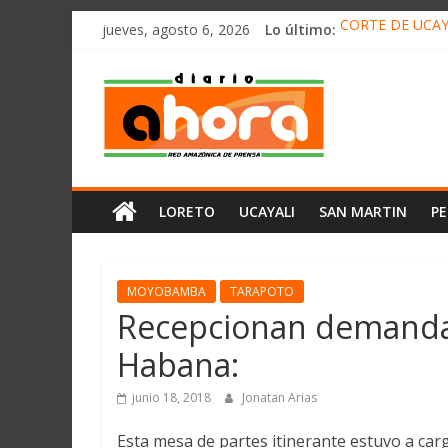
олимп казино
Saltar
jueves, agosto 6, 2026
Lo último:
CORTE DE UCAY
al
HALLAN UN “RE
contenido
Diario
RAFAEL LÓPEZ 
05 DE AGOSTO 
DETECTAN EN 
Ahora
Cadena
LORETO
UCAYALI
SAN MARTIN
P
Amazónica
de
Prensa
Noticias
MOYOBAMBA
TARAPOTO
del
Recepcionan demandas
Perú,
Habana:
Mundo
,
junio 18, 2018
Jonatan Arias
Ucayali,
San
Esta mesa de partes itinerante estuvo a carg