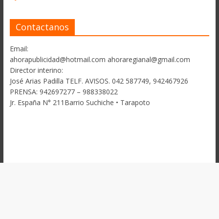
Contactanos
Email:
ahorapublicidad@hotmail.com ahoraregianal@gmail.com
Director interino:
José Arias Padilla TELF. AVISOS. 042 587749, 942467926
PRENSA: 942697277 – 988338022
Jr. España N° 211Barrio Suchiche • Tarapoto