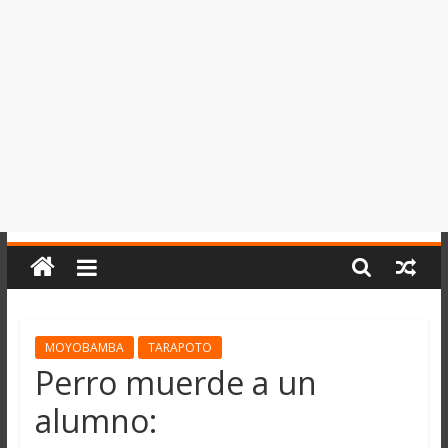
del
Perú,
Mundo
,
Ucayali,
San
Martín
y
Loreto
MOYOBAMBA
TARAPOTO
Perro muerde a un
alumno: