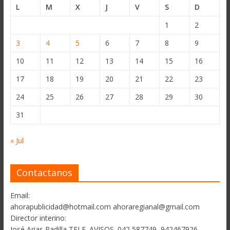
L
M
X
J
V
S
D
1
2
3
4
5
6
7
8
9
10
11
12
13
14
15
16
17
18
19
20
21
22
23
24
25
26
27
28
29
30
31
« Jul
Contactanos
Email:
ahorapublicidad@hotmail.com ahoraregianal@gmail.com
Director interino:
José Arias Padilla TELF. AVISOS. 042 587749, 942467926