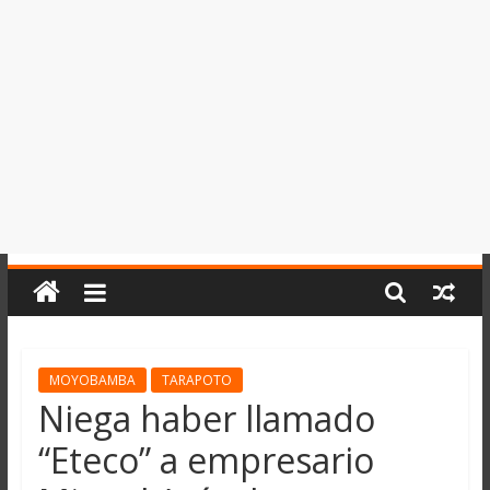
del
Perú,
Mundo
,
Ucayali,
San
Martín
y
Loreto
MOYOBAMBA
TARAPOTO
Niega haber llamado
“Eteco” a empresario