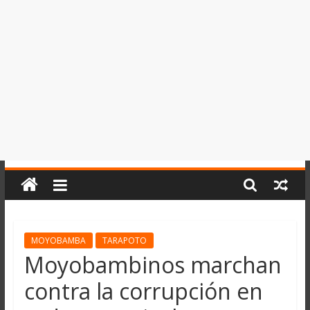
del
Perú,
Mundo
,
Ucayali,
San
Martín
y
Loreto
MOYOBAMBA
TARAPOTO
Moyobambinos marchan
contra la corrupción en