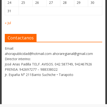
24
25
26
27
28
29
30
31
« Jul
Contactanos
Email:
ahorapublicidad@hotmail.com ahoraregianal@gmail.com
Director interino:
José Arias Padilla TELF. AVISOS. 042 587749, 942467926
PRENSA: 942697277 – 988338022
Jr. España N° 211Barrio Suchiche • Tarapoto