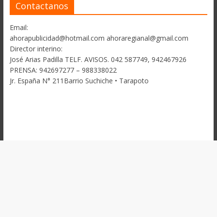
Contactanos
Email:
ahorapublicidad@hotmail.com ahoraregianal@gmail.com
Director interino:
José Arias Padilla TELF. AVISOS. 042 587749, 942467926
PRENSA: 942697277 – 988338022
Jr. España N° 211Barrio Suchiche • Tarapoto