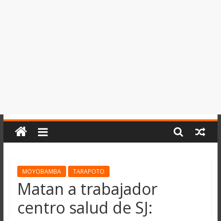
del
Perú,
Mundo
,
Ucayali,
San
Martín
y
Loreto
MOYOBAMBA
TARAPOTO
Matan a trabajador
centro salud de SJ: