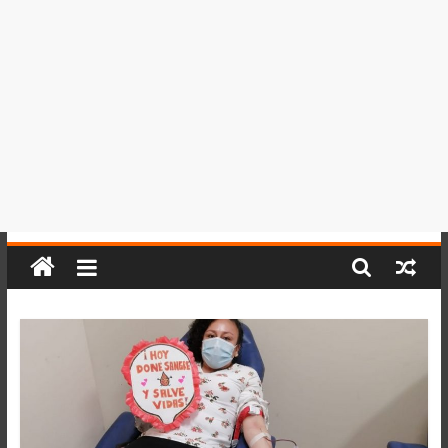
del
Perú,
Mundo
,
Ucayali,
San
Martín
y
Loreto