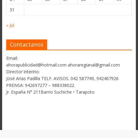
31
« Jul
Contactanos
Email:
ahorapublicidad@hotmail.com ahoraregianal@gmail.com
Director interino:
José Arias Padilla TELF. AVISOS. 042 587749, 942467926
PRENSA: 942697277 – 988338022
Jr. España N° 211Barrio Suchiche • Tarapoto