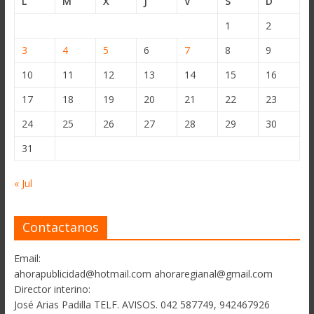
L
M
X
J
V
S
D
1
2
3
4
5
6
7
8
9
10
11
12
13
14
15
16
17
18
19
20
21
22
23
24
25
26
27
28
29
30
31
« Jul
Contactanos
Email:
ahorapublicidad@hotmail.com ahoraregianal@gmail.com
Director interino:
José Arias Padilla TELF. AVISOS. 042 587749, 942467926