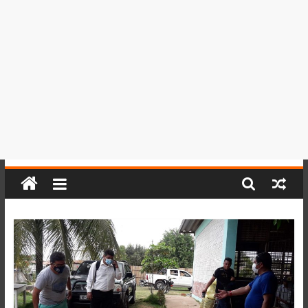
del
Perú,
Mundo
,
Ucayali,
San
Martín
y
Loreto