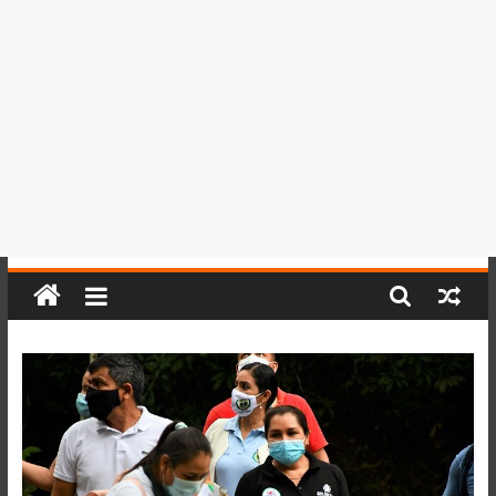
del
Perú,
Mundo
,
Ucayali,
San
Martín
y
Loreto