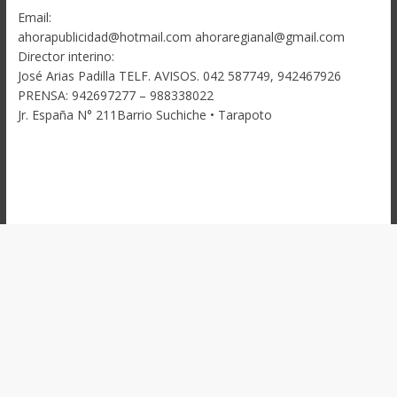
Email:
ahorapublicidad@hotmail.com ahoraregianal@gmail.com
Director interino:
José Arias Padilla TELF. AVISOS. 042 587749, 942467926
PRENSA: 942697277 – 988338022
Jr. España N° 211Barrio Suchiche • Tarapoto