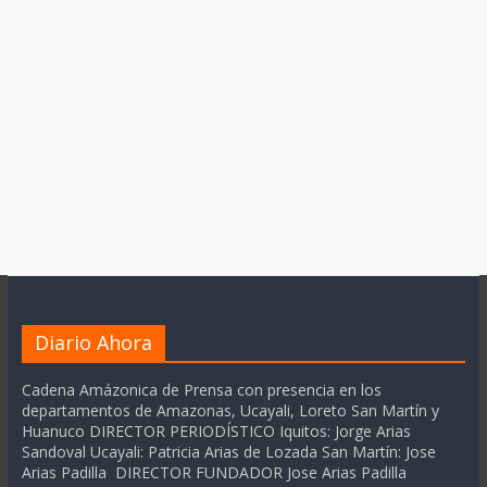
Diario Ahora
Cadena Amázonica de Prensa con presencia en los
departamentos de Amazonas, Ucayali, Loreto San Martín y
Huanuco DIRECTOR PERIODÍSTICO Iquitos: Jorge Arias
Sandoval Ucayali: Patricia Arias de Lozada San Martín: Jose
Arias Padilla DIRECTOR FUNDADOR Jose Arias Padilla