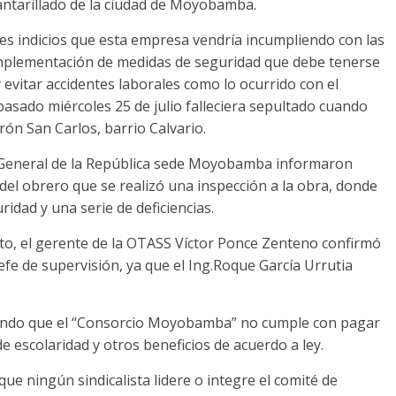
cantarillado de la ciudad de Moyobamba.
entes indicios que esta empresa vendría incumpliendo con las
implementación de medidas de seguridad que debe tenerse
y evitar accidentes laborales como lo ocurrido con el
pasado miércoles 25 de julio falleciera sepultado cuando
rón San Carlos, barrio Calvario.
a General de la República sede Moyobamba informaron
el obrero que se realizó una inspección a la obra, donde
idad y una serie de deficiencias.
nto, el gerente de la OTASS Víctor Ponce Zenteno confirmó
efe de supervisión, ya que el Ing.Roque García Urrutia
iando que el “Consorcio Moyobamba” no cumple con pagar
 escolaridad y otros beneficios de acuerdo a ley.
ue ningún sindicalista lidere o integre el comité de