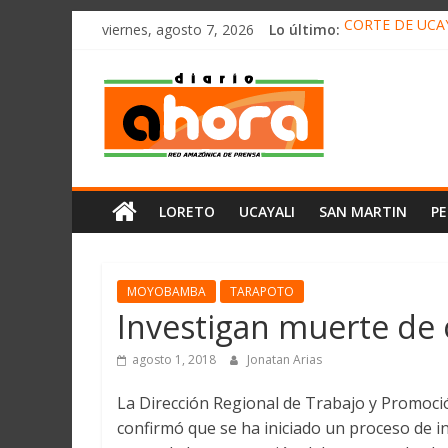
олимп казино
Saltar
viernes, agosto 7, 2026
Lo último:
CORTE DE UCAY
al
HALLAN UN “RE
contenido
Diario
RAFAEL LÓPEZ 
05 DE AGOSTO 
DETECTAN EN 
Ahora
Cadena
LORETO
UCAYALI
SAN MARTIN
P
Amazónica
de
Prensa
Noticias
MOYOBAMBA
TARAPOTO
del
Investigan muerte de 
Perú,
Mundo
agosto 1, 2018
Jonatan Arias
,
La Dirección Regional de Trabajo y Promoci
Ucayali,
confirmó que se ha iniciado un proceso de 
San