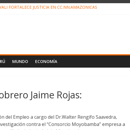
ALI FORTALECE JUSTICIA EN CC.NN.AMAZÓNICAS
LOJ INVISIBLE” BAJO TIERRA QUE CONTROLA TODA LA VIDA EN E
ALIAGA NO EXPLICA RENUNCIA DE LUIS RUBIO
ES EL ÚLTIMO DÍA PARA PAGOS DE RECIBOS
TAHUANIA IRREGULARIDADES EN COMPRA COMBUSTIBLE
ERÚ
MUNDO
ECONOMÍA
obrero Jaime Rojas:
ón del Empleo a cargo del Dr.Walter Rengifo Saavedra,
investigación contra el “Consorcio Moyobamba” empresa a