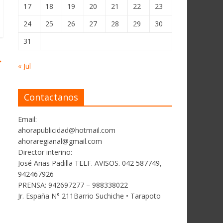
17
18
19
20
21
22
23
24
25
26
27
28
29
30
31
→
« Jul
Contactanos
Email:
ahorapublicidad@hotmail.com
ahoraregianal@gmail.com
Director interino:
José Arias Padilla TELF. AVISOS. 042 587749,
942467926
PRENSA: 942697277 – 988338022
Jr. España N° 211Barrio Suchiche • Tarapoto