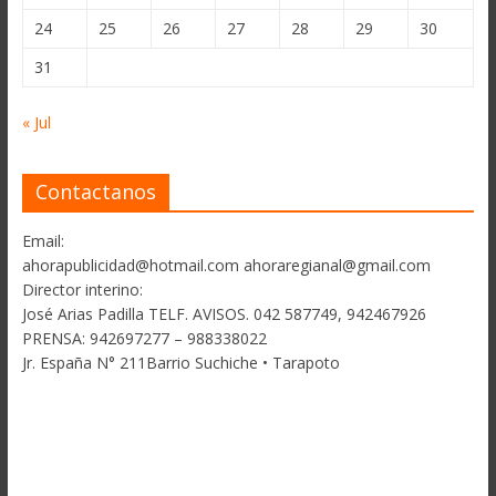
24
25
26
27
28
29
30
31
« Jul
Contactanos
Email:
ahorapublicidad@hotmail.com ahoraregianal@gmail.com
Director interino:
José Arias Padilla TELF. AVISOS. 042 587749, 942467926
PRENSA: 942697277 – 988338022
Jr. España N° 211Barrio Suchiche • Tarapoto