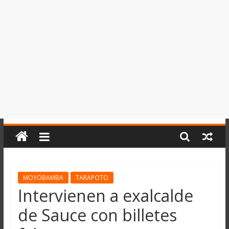
del
Perú,
Mundo
,
Ucayali,
San
Martín
y
Loreto
MOYOBAMBA
TARAPOTO
Intervienen a exalcalde
de Sauce con billetes