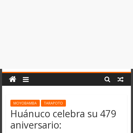
del
Perú,
Mundo
,
Ucayali,
San
Martín
y
Loreto
MOYOBAMBA
TARAPOTO
Huánuco celebra su 479
aniversario: