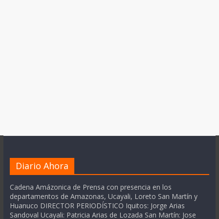
Diario Ahora
Cadena Amázonica de Prensa con presencia en los
departamentos de Amazonas, Ucayali, Loreto San Martín y
Huanuco DIRECTOR PERIODÍSTICO Iquitos: Jorge Arias
Sandoval Ucayali: Patricia Arias de Lozada San Martín: Jose