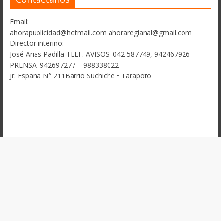
Email:
ahorapublicidad@hotmail.com ahoraregianal@gmail.com
Director interino:
José Arias Padilla TELF. AVISOS. 042 587749, 942467926
PRENSA: 942697277 – 988338022
Jr. España N° 211Barrio Suchiche • Tarapoto