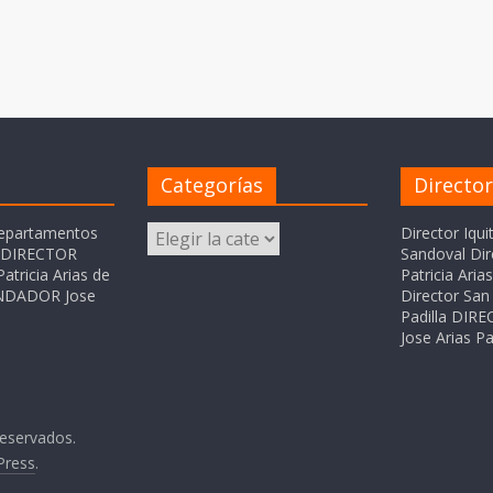
Categorías
Directo
Categorías
departamentos
Director Iqui
o DIRECTOR
Sandoval Dir
atricia Arias de
Patricia Ari
FUNDADOR Jose
Director San 
Padilla DI
Jose Arias Pa
reservados.
Press
.