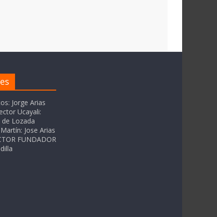
res
tos: Jorge Arias
ector Ucayali:
as de Lozada
Martín: Jose Arias
RECTOR FUNDADOR
dilla