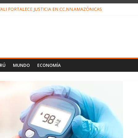
ALI FORTALECE JUSTICIA EN CC.NN.AMAZÓNICAS
LOJ INVISIBLE” BAJO TIERRA QUE CONTROLA TODA LA VIDA EN EL
ALIAGA NO EXPLICA RENUNCIA DE LUIS RUBIO
ES EL ÚLTIMO DÍA PARA PAGOS DE RECIBOS
TAHUANIA IRREGULARIDADES EN COMPRA COMBUSTIBLE
ERÚ
MUNDO
ECONOMÍA