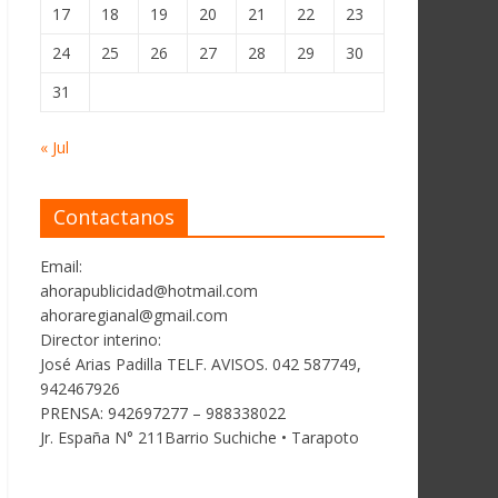
17
18
19
20
21
22
23
24
25
26
27
28
29
30
31
« Jul
Contactanos
Email:
ahorapublicidad@hotmail.com
ahoraregianal@gmail.com
Director interino:
José Arias Padilla TELF. AVISOS. 042 587749,
942467926
PRENSA: 942697277 – 988338022
Jr. España N° 211Barrio Suchiche • Tarapoto