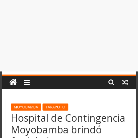
del
Perú,
Mundo
,
Ucayali,
San
Martín
y
Loreto
MOYOBAMBA
TARAPOTO
Hospital de Contingencia
Moyobamba brindó