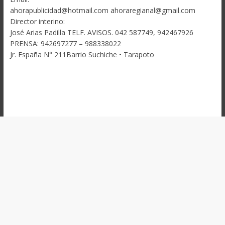
ahorapublicidad@hotmail.com ahoraregianal@gmail.com
Director interino:
José Arias Padilla TELF. AVISOS. 042 587749, 942467926
PRENSA: 942697277 – 988338022
Jr. España N° 211Barrio Suchiche • Tarapoto