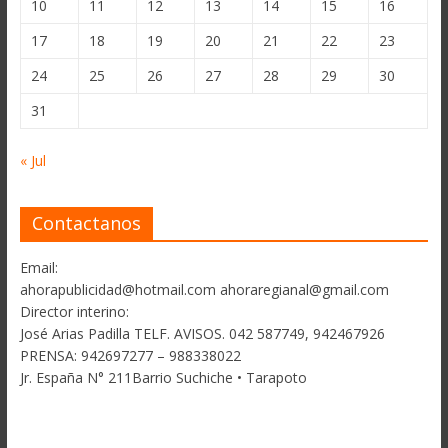
10
11
12
13
14
15
16
17
18
19
20
21
22
23
24
25
26
27
28
29
30
31
« Jul
Contactanos
Email:
ahorapublicidad@hotmail.com ahoraregianal@gmail.com
Director interino:
José Arias Padilla TELF. AVISOS. 042 587749, 942467926
PRENSA: 942697277 – 988338022
Jr. España N° 211Barrio Suchiche • Tarapoto