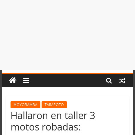
del
Perú,
Mundo
,
Ucayali,
San
Martín
y
Loreto
MOYOBAMBA
TARAPOTO
Hallaron en taller 3
motos robadas: