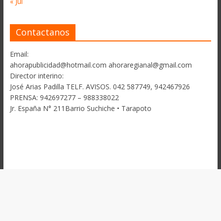
« Jul
Contactanos
Email:
ahorapublicidad@hotmail.com ahoraregianal@gmail.com
Director interino:
José Arias Padilla TELF. AVISOS. 042 587749, 942467926
PRENSA: 942697277 – 988338022
Jr. España N° 211Barrio Suchiche • Tarapoto