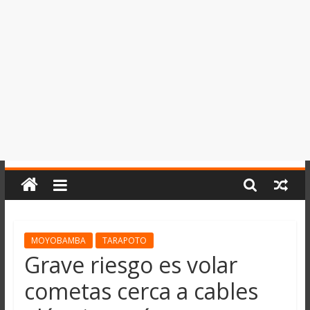
del
Perú,
Mundo
,
Ucayali,
San
Martín
y
Loreto
MOYOBAMBA
TARAPOTO
Grave riesgo es volar
cometas cerca a cables