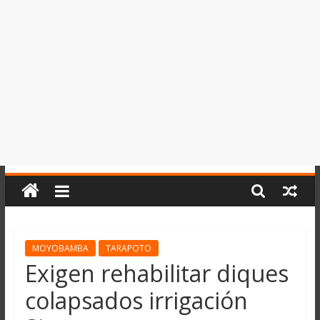
del
Perú,
Mundo
,
Ucayali,
San
Martín
y
Loreto
MOYOBAMBA
TARAPOTO
Exigen rehabilitar diques
colapsados irrigación