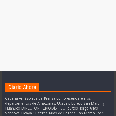
Diario Ahora
Cadena Amázonica de Prensa con presencia en los
departamentos de Amazonas, Ucayali, Loreto San Martín y
Huanuco DIRECTOR PERIODÍSTICO Iquitos: Jorge Arias
Sandoval Ucayali: Patricia Arias de Lozada San Martín: Jose