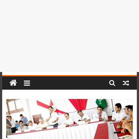
del
Perú,
Mundo
,
Ucayali,
San
Martín
y
Loreto