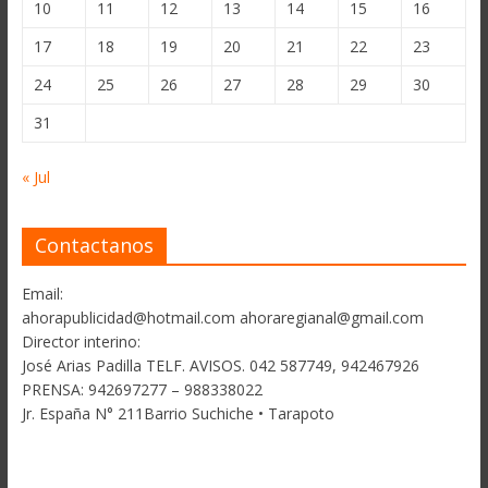
10
11
12
13
14
15
16
17
18
19
20
21
22
23
24
25
26
27
28
29
30
31
« Jul
Contactanos
Email:
ahorapublicidad@hotmail.com ahoraregianal@gmail.com
Director interino:
José Arias Padilla TELF. AVISOS. 042 587749, 942467926
PRENSA: 942697277 – 988338022
Jr. España N° 211Barrio Suchiche • Tarapoto