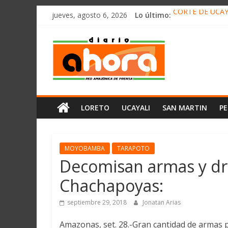
олимп казино
Saltar
jueves, agosto 6, 2026
Lo último:
CORTE DE UCAY
al
HALLAN UN “RE
contenido
Diario
RAFAEL LÓPEZ 
05 DE AGOSTO 
DETECTAN EN 
Ahora
Cadena
LORETO
UCAYALI
SAN MARTIN
P
Amazónica
de
Prensa
Noticias
MOYOBAMBA
TARAPOTO
del
Decomisan armas y dr
Perú,
Chachapoyas:
Mundo
,
septiembre 29, 2018
Jonatan Arias
Ucayali,
San
Amazonas, set. 28.-Gran cantidad de armas 