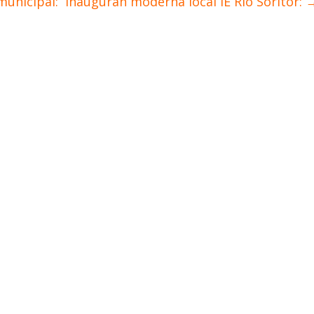
municipal:
Inauguran moderna local IE Río Soritor: