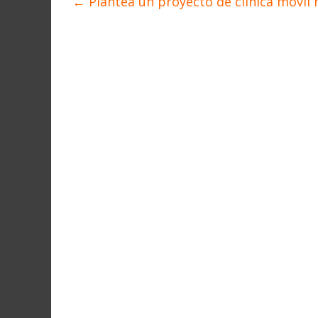
←
Plantea un proyecto de clínica móvil 