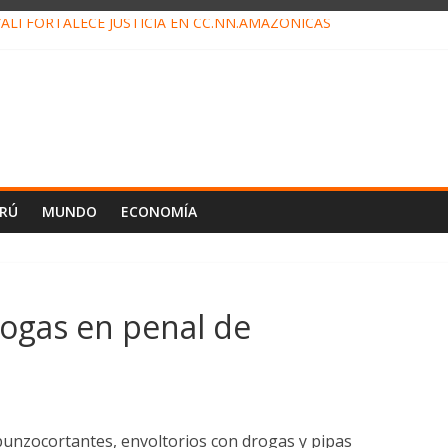
ALI FORTALECE JUSTICIA EN CC.NN.AMAZÓNICAS
LOJ INVISIBLE” BAJO TIERRA QUE CONTROLA TODA LA VIDA EN EL
ALIAGA NO EXPLICA RENUNCIA DE LUIS RUBIO
ES EL ÚLTIMO DÍA PARA PAGOS DE RECIBOS
TAHUANIA IRREGULARIDADES EN COMPRA COMBUSTIBLE
ERÚ
MUNDO
ECONOMÍA
ogas en penal de
punzocortantes, envoltorios con drogas y pipas