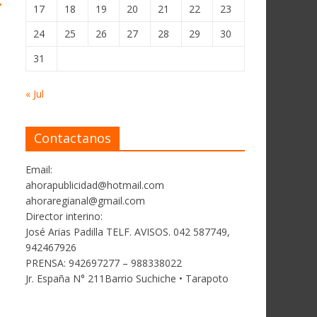
→
17
18
19
20
21
22
23
24
25
26
27
28
29
30
31
« Jul
Contactanos
Email:
ahorapublicidad@hotmail.com
ahoraregianal@gmail.com
Director interino:
José Arias Padilla TELF. AVISOS. 042 587749,
942467926
PRENSA: 942697277 – 988338022
Jr. España N° 211Barrio Suchiche • Tarapoto