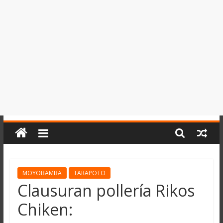
del
Perú,
Mundo
,
Ucayali,
San
Martín
y
Loreto
MOYOBAMBA
TARAPOTO
Clausuran pollería Rikos
Chiken: