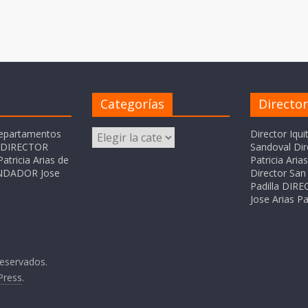
Categorías
Directo
Categorías
departamentos
Director Iqui
o DIRECTOR
Sandoval Dir
atricia Arias de
Patricia Ari
FUNDADOR Jose
Director San 
Padilla DI
Jose Arias Pa
reservados.
Press
.