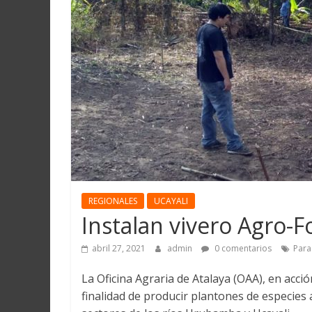
Martín
y
Loreto
REGIONALES
UCAYALI
Instalan vivero Agro-F
abril 27, 2021
admin
0 comentarios
Para
La Oficina Agraria de Atalaya (OAA), en acci
finalidad de producir plantones de especies 