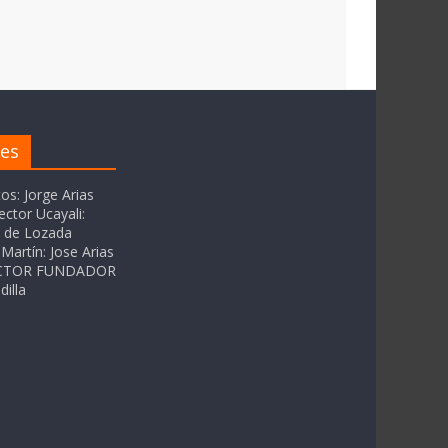
res
tos: Jorge Arias
ector Ucayali:
as de Lozada
Martín: Jose Arias
RECTOR FUNDADOR
dilla