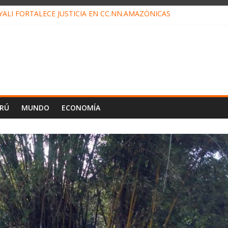
ALI FORTALECE JUSTICIA EN CC.NN.AMAZÓNICAS
LOJ INVISIBLE” BAJO TIERRA QUE CONTROLA TODA LA VIDA EN E
ALIAGA NO EXPLICA RENUNCIA DE LUIS RUBIO
ES EL ÚLTIMO DÍA PARA PAGOS DE RECIBOS
TAHUANIA IRREGULARIDADES EN COMPRA COMBUSTIBLE
ERÚ
MUNDO
ECONOMÍA