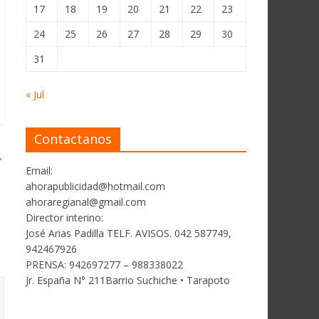
17
18
19
20
21
22
23
24
25
26
27
28
29
30
31
« Jul
Contactanos
→
Email:
ahorapublicidad@hotmail.com
ahoraregianal@gmail.com
Director interino:
José Arias Padilla TELF. AVISOS. 042 587749,
942467926
PRENSA: 942697277 – 988338022
Jr. España N° 211Barrio Suchiche • Tarapoto