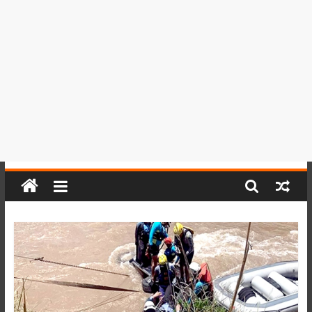
del
Perú,
Mundo
,
Ucayali,
San
Martín
y
Loreto