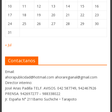
10
11
12
13
14
15
16
17
18
19
20
21
22
23
24
25
26
27
28
29
30
31
« Jul
Contactanos
Email:
ahorapublicidad@hotmail.com ahoraregianal@gmail.com
Director interino:
José Arias Padilla TELF. AVISOS. 042 587749, 942467926
PRENSA: 942697277 – 988338022
Jr. España N° 211Barrio Suchiche • Tarapoto