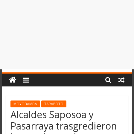
del
Perú,
Mundo
,
Ucayali,
San
Martín
y
Loreto
MOYOBAMBA
TARAPOTO
Alcaldes Saposoa y
Pasarraya trasgredieron