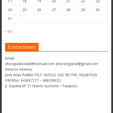
17
18
19
20
21
22
23
24
25
26
27
28
29
30
31
« Jul
Contactanos
Email:
ahorapublicidad@hotmail.com ahoraregianal@gmail.com
Director interino:
José Arias Padilla TELF. AVISOS. 042 587749, 942467926
PRENSA: 942697277 – 988338022
Jr. España N° 211Barrio Suchiche • Tarapoto