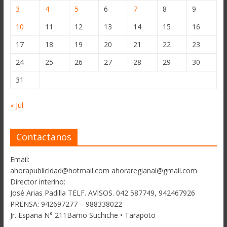
3
4
5
6
7
8
9
10
11
12
13
14
15
16
17
18
19
20
21
22
23
24
25
26
27
28
29
30
31
« Jul
Contactanos
Email:
ahorapublicidad@hotmail.com ahoraregianal@gmail.com
Director interino:
José Arias Padilla TELF. AVISOS. 042 587749, 942467926
PRENSA: 942697277 – 988338022
Jr. España N° 211Barrio Suchiche • Tarapoto