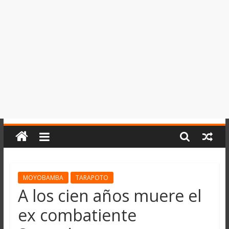
del
Perú,
Mundo
,
Ucayali,
San
Martín
y
Loreto
MOYOBAMBA
TARAPOTO
A los cien años muere el
ex combatiente