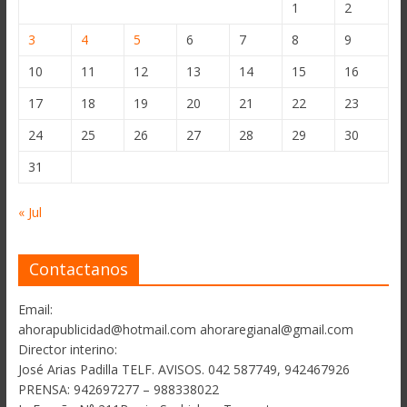
1
2
3
4
5
6
7
8
9
10
11
12
13
14
15
16
17
18
19
20
21
22
23
24
25
26
27
28
29
30
31
« Jul
Contactanos
Email:
ahorapublicidad@hotmail.com ahoraregianal@gmail.com
Director interino:
José Arias Padilla TELF. AVISOS. 042 587749, 942467926
PRENSA: 942697277 – 988338022