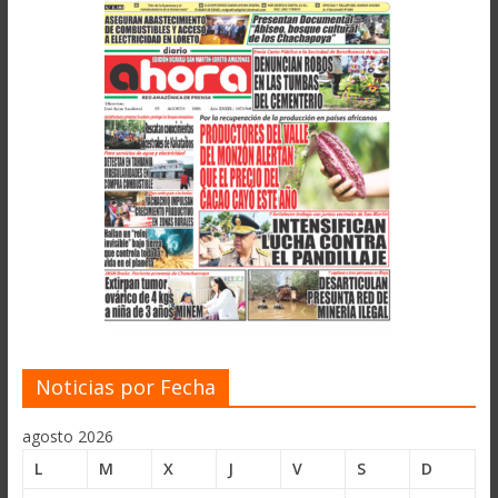
Noticias por Fecha
agosto 2026
L
M
X
J
V
S
D