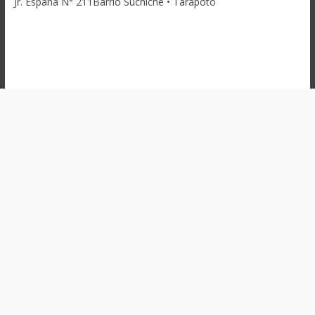
Jr. España N° 211Barrio Suchiche • Tarapoto