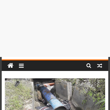
del
Perú,
Mundo
,
Ucayali,
San
Martín
y
Loreto