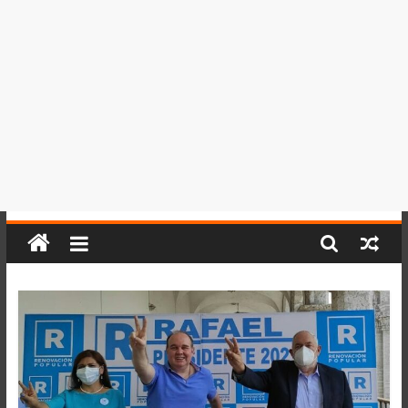
del
Perú,
Mundo
,
Ucayali,
San
Martín
y
Loreto