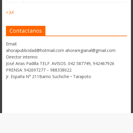
« Jul
Contactanos
Email:
ahorapublicidad@hotmail.com ahoraregianal@gmail.com
Director interino:
José Arias Padilla TELF. AVISOS. 042 587749, 942467926
PRENSA: 942697277 – 988338022
Jr. España N° 211Barrio Suchiche • Tarapoto