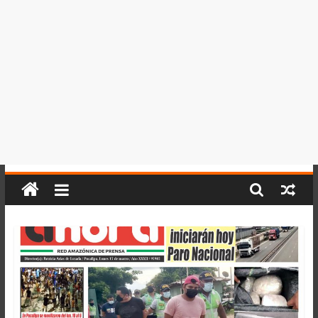
del
Perú,
Mundo
,
Ucayali,
San
Martín
y
Loreto