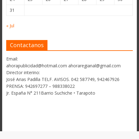
31
« Jul
Contactanos
Email:
ahorapublicidad@hotmail.com ahoraregianal@gmail.com
Director interino:
José Arias Padilla TELF. AVISOS. 042 587749, 942467926
PRENSA: 942697277 – 988338022
Jr. España N° 211Barrio Suchiche • Tarapoto