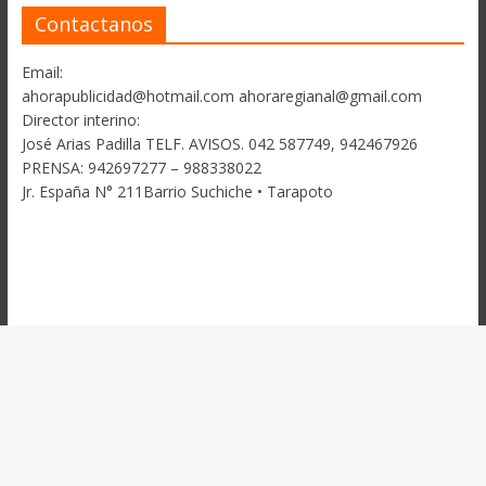
Contactanos
Email:
ahorapublicidad@hotmail.com ahoraregianal@gmail.com
Director interino:
José Arias Padilla TELF. AVISOS. 042 587749, 942467926
PRENSA: 942697277 – 988338022
Jr. España N° 211Barrio Suchiche • Tarapoto