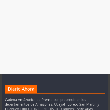
Diario Ahora
Cadena Amázonica de Prensa con presencia en los
departamentos de Amazonas, Ucayali, Loreto San Martín y
Huanuco DIRECTOR PERIODÍSTICO Iquitos: Jorge Arias