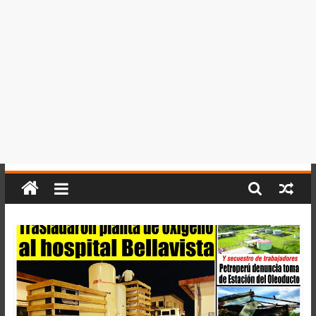
del
Perú,
Mundo
,
Ucayali,
San
Martín
y
Loreto