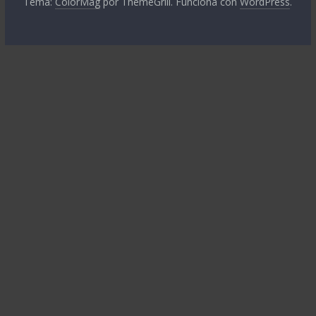
Tema:
ColorMag
por ThemeGrill. Funciona con
WordPress
.