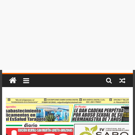
del
Perú,
Mundo
,
Ucayali,
San
Martín
y
Loreto