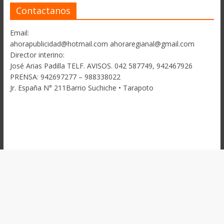
Contactanos
Email:
ahorapublicidad@hotmail.com ahoraregianal@gmail.com
Director interino:
José Arias Padilla TELF. AVISOS. 042 587749, 942467926
PRENSA: 942697277 – 988338022
Jr. España N° 211Barrio Suchiche • Tarapoto