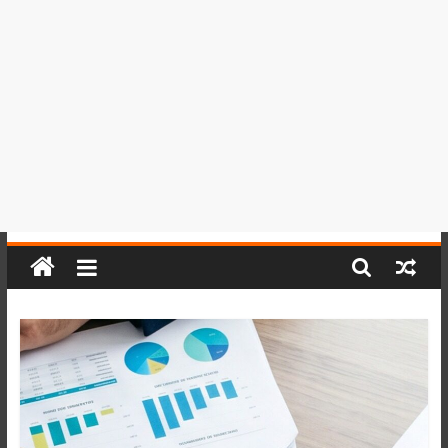
del
Perú,
Mundo
,
Ucayali,
San
Martín
y
Loreto