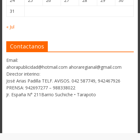
24
25
26
27
28
29
30
31
« Jul
Contactanos
Email:
ahorapublicidad@hotmail.com ahoraregianal@gmail.com
Director interino:
José Arias Padilla TELF. AVISOS. 042 587749, 942467926
PRENSA: 942697277 – 988338022
Jr. España N° 211Barrio Suchiche • Tarapoto