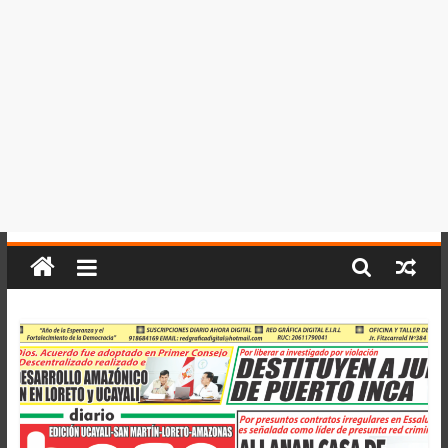
del
Perú,
Mundo
,
Ucayali,
San
Martín
y
Loreto