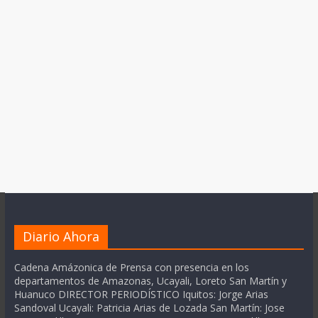
Diario Ahora
Cadena Amázonica de Prensa con presencia en los
departamentos de Amazonas, Ucayali, Loreto San Martín y
Huanuco DIRECTOR PERIODÍSTICO Iquitos: Jorge Arias
Sandoval Ucayali: Patricia Arias de Lozada San Martín: Jose