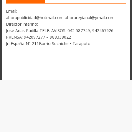
Email:
ahorapublicidad@hotmail.com ahoraregianal@gmail.com
Director interino:
José Arias Padilla TELF. AVISOS. 042 587749, 942467926
PRENSA: 942697277 – 988338022
Jr. España N° 211Barrio Suchiche • Tarapoto