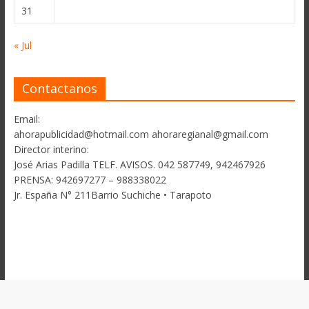
31
« Jul
Contactanos
Email:
ahorapublicidad@hotmail.com ahoraregianal@gmail.com
Director interino:
José Arias Padilla TELF. AVISOS. 042 587749, 942467926
PRENSA: 942697277 – 988338022
Jr. España N° 211Barrio Suchiche • Tarapoto