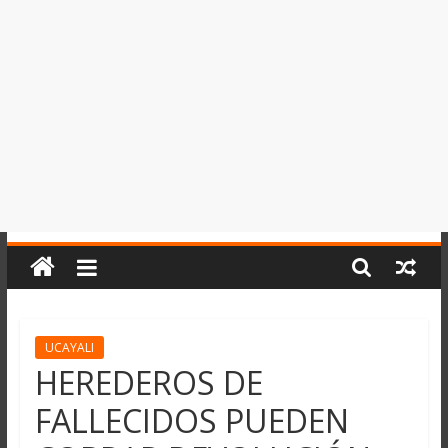
del
Perú,
Mundo
,
Ucayali,
San
Martín
y
Loreto
UCAYALI
HEREDEROS DE
FALLECIDOS PUEDEN