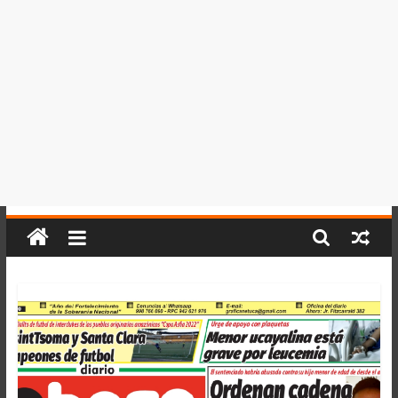
del
Perú,
Mundo
,
Ucayali,
San
Martín
y
Loreto