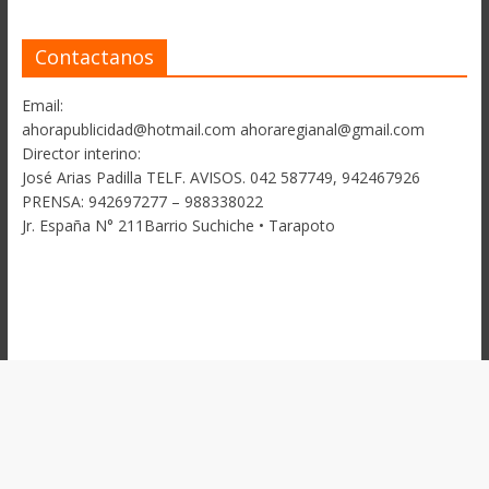
Contactanos
Email:
ahorapublicidad@hotmail.com ahoraregianal@gmail.com
Director interino:
José Arias Padilla TELF. AVISOS. 042 587749, 942467926
PRENSA: 942697277 – 988338022
Jr. España N° 211Barrio Suchiche • Tarapoto