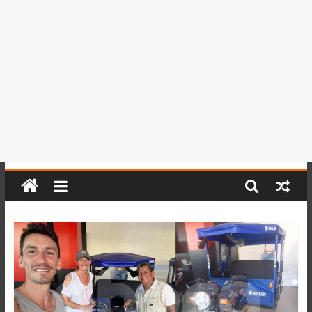
del
Perú,
Mundo
,
Ucayali,
San
Martín
y
Loreto