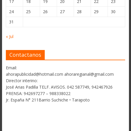
17
18
19
20
21
22
23
24
25
26
27
28
29
30
31
« Jul
Contactanos
Email:
ahorapublicidad@hotmail.com ahoraregianal@gmail.com
Director interino:
José Arias Padilla TELF. AVISOS. 042 587749, 942467926
PRENSA: 942697277 – 988338022
Jr. España N° 211Barrio Suchiche • Tarapoto