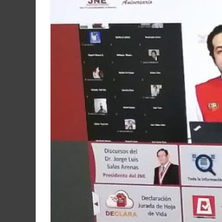
Martín
y
Loreto