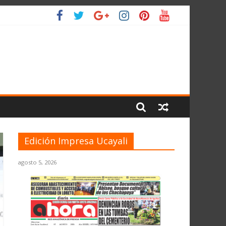
ANTE EL JNE
L PLANETA
Edición Impresa Ucayali
agosto 5, 2026