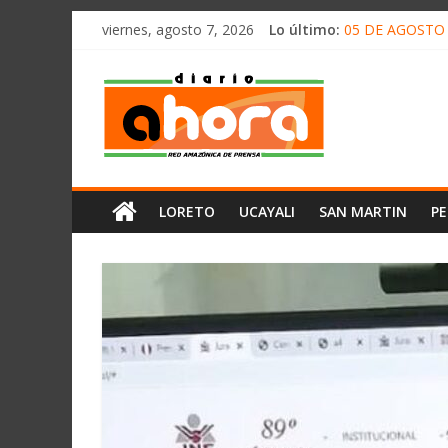
олимп казино
Saltar
viernes, agosto 7, 2026
Lo último:
05 DE AGOSTO 
al
Hernani Segund
contenido
Diario
CONCENTRACIÓ
HALLAN UN “RE
RAFAEL LÓPEZ 
Ahora
Cadena
LORETO
UCAYALI
SAN MARTIN
P
Amazónica
de
Prensa
Noticias
del
Perú,
Mundo
,
Ucayali,
San