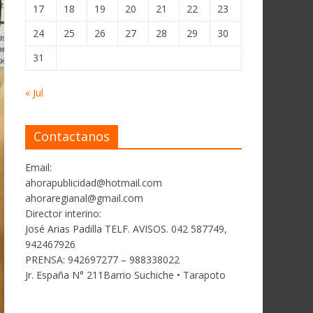
17
18
19
20
21
22
23
24
25
26
27
28
29
30
31
« Jul
Contactanos
Email:
ahorapublicidad@hotmail.com
ahoraregianal@gmail.com
Director interino:
José Arias Padilla TELF. AVISOS. 042 587749,
942467926
PRENSA: 942697277 – 988338022
Jr. España N° 211Barrio Suchiche • Tarapoto