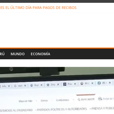
ES EL ÚLTIMO DÍA PARA PAGOS DE RECIBOS
o Escobar del Águila: LO QUE DICE LA HOJA DE VIDA PRESENTADA 
N EN EL TRABAJO: CINCO TÉCNICAS PARA POTENCIARLA
LOJ INVISIBLE” BAJO TIERRA QUE CONTROLA TODA LA VIDA EN E
ALIAGA NO EXPLICA RENUNCIA DE LUIS RUBIO
ERÚ
MUNDO
ECONOMÍA