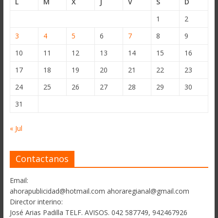
L
M
X
J
V
S
D
1
2
3
4
5
6
7
8
9
10
11
12
13
14
15
16
17
18
19
20
21
22
23
24
25
26
27
28
29
30
31
« Jul
Contactanos
Email:
ahorapublicidad@hotmail.com ahoraregianal@gmail.com
Director interino:
José Arias Padilla TELF. AVISOS. 042 587749, 942467926