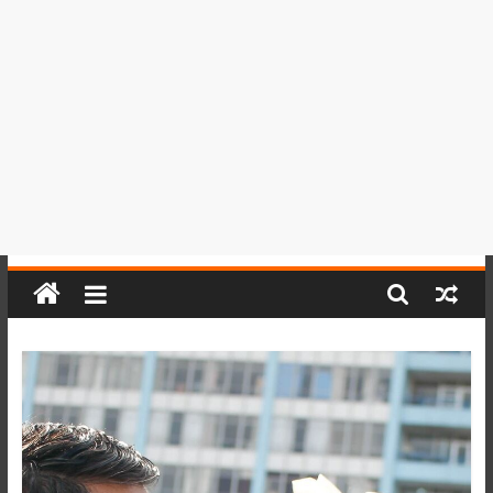
del
Perú,
Mundo
,
Ucayali,
San
Martín
y
Loreto