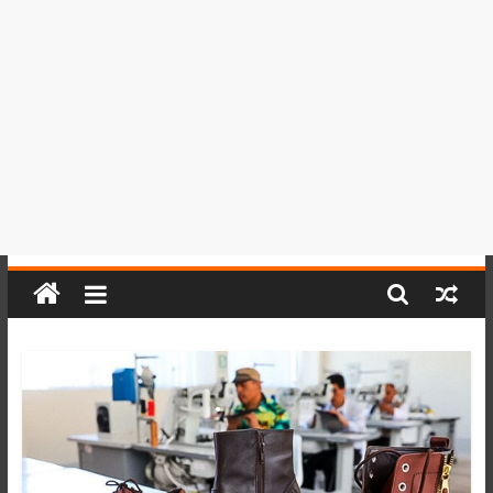
del
Perú,
Mundo
,
Ucayali,
San
Martín
y
Loreto