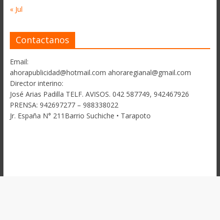
« Jul
Contactanos
Email:
ahorapublicidad@hotmail.com ahoraregianal@gmail.com
Director interino:
José Arias Padilla TELF. AVISOS. 042 587749, 942467926
PRENSA: 942697277 – 988338022
Jr. España N° 211Barrio Suchiche • Tarapoto