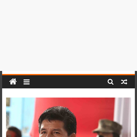
del
Perú,
Mundo
,
Ucayali,
San
Martín
y
Loreto