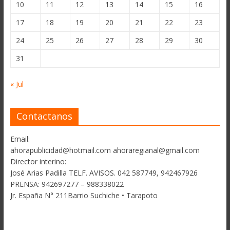
10
11
12
13
14
15
16
17
18
19
20
21
22
23
24
25
26
27
28
29
30
31
« Jul
Contactanos
Email:
ahorapublicidad@hotmail.com ahoraregianal@gmail.com
Director interino:
José Arias Padilla TELF. AVISOS. 042 587749, 942467926
PRENSA: 942697277 – 988338022
Jr. España N° 211Barrio Suchiche • Tarapoto