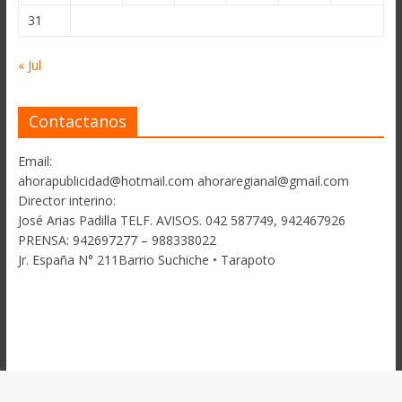
31
« Jul
Contactanos
Email:
ahorapublicidad@hotmail.com ahoraregianal@gmail.com
Director interino:
José Arias Padilla TELF. AVISOS. 042 587749, 942467926
PRENSA: 942697277 – 988338022
Jr. España N° 211Barrio Suchiche • Tarapoto