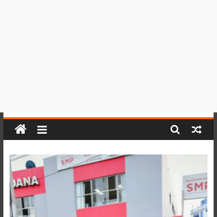
del
Perú,
Mundo
,
Ucayali,
San
Martín
y
Loreto