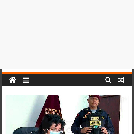
del
Perú,
Mundo
,
Ucayali,
San
Martín
y
Loreto