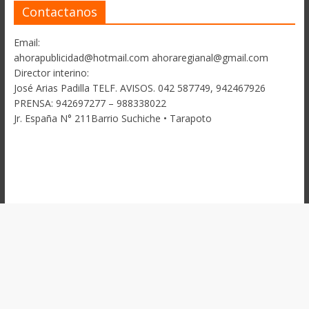
Contactanos
Email:
ahorapublicidad@hotmail.com ahoraregianal@gmail.com
Director interino:
José Arias Padilla TELF. AVISOS. 042 587749, 942467926
PRENSA: 942697277 – 988338022
Jr. España N° 211Barrio Suchiche • Tarapoto