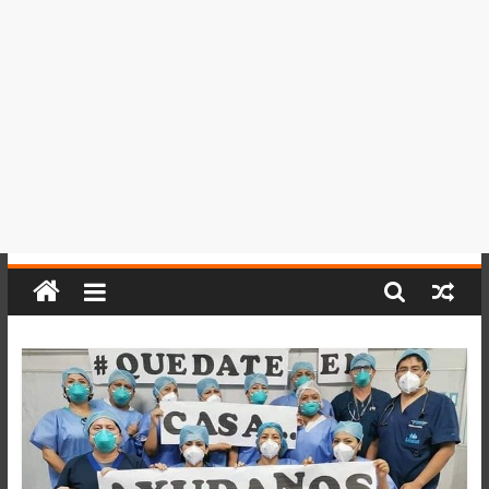
del
Perú,
Mundo
,
Ucayali,
San
Martín
y
Loreto