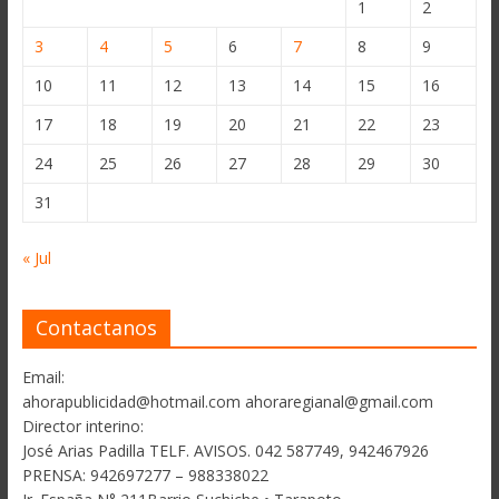
1
2
3
4
5
6
7
8
9
10
11
12
13
14
15
16
17
18
19
20
21
22
23
24
25
26
27
28
29
30
31
« Jul
Contactanos
Email:
ahorapublicidad@hotmail.com ahoraregianal@gmail.com
Director interino:
José Arias Padilla TELF. AVISOS. 042 587749, 942467926
PRENSA: 942697277 – 988338022