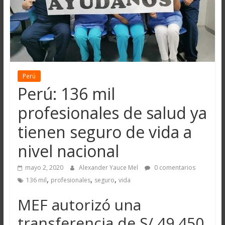
Perú
Perú: 136 mil
profesionales de salud ya
tienen seguro de vida a
nivel nacional
mayo 2, 2020
Alexander Yauce Mel
0 comentarios
,
,
,
136 mil
profesionales
seguro
vida
MEF autorizó una
transferencia de S/ 49 450