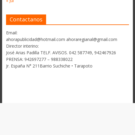
« Jul
Contactanos
Email:
ahorapublicidad@hotmail.com ahoraregianal@gmail.com
Director interino:
José Arias Padilla TELF. AVISOS. 042 587749, 942467926
PRENSA: 942697277 – 988338022
Jr. España N° 211Barrio Suchiche • Tarapoto