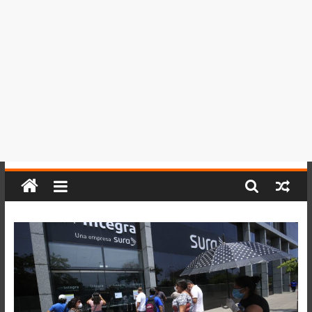
del
Perú,
Mundo
,
Ucayali,
San
Martín
y
Loreto