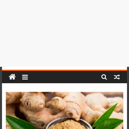
del
Perú,
Mundo
,
Ucayali,
San
Martín
y
Loreto