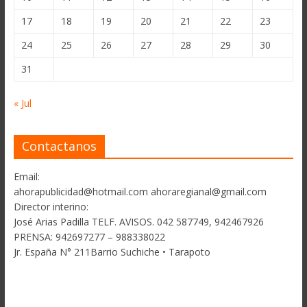
17
18
19
20
21
22
23
24
25
26
27
28
29
30
31
« Jul
Contactanos
Email:
ahorapublicidad@hotmail.com ahoraregianal@gmail.com
Director interino:
José Arias Padilla TELF. AVISOS. 042 587749, 942467926
PRENSA: 942697277 – 988338022
Jr. España N° 211Barrio Suchiche • Tarapoto