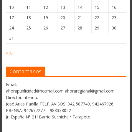
10
11
12
13
14
15
16
17
18
19
20
21
22
23
24
25
26
27
28
29
30
31
« Jul
Contactanos
Email:
ahorapublicidad@hotmail.com ahoraregianal@gmail.com
Director interino:
José Arias Padilla TELF. AVISOS. 042 587749, 942467926
PRENSA: 942697277 – 988338022
Jr. España N° 211Barrio Suchiche • Tarapoto