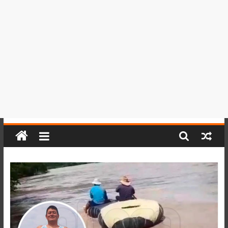
del
Perú,
Mundo
,
Ucayali,
San
Martín
y
Loreto