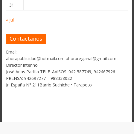
31
« Jul
Contactanos
Email:
ahorapublicidad@hotmail.com ahoraregianal@gmail.com
Director interino:
José Arias Padilla TELF. AVISOS. 042 587749, 942467926
PRENSA: 942697277 – 988338022
Jr. España N° 211Barrio Suchiche • Tarapoto