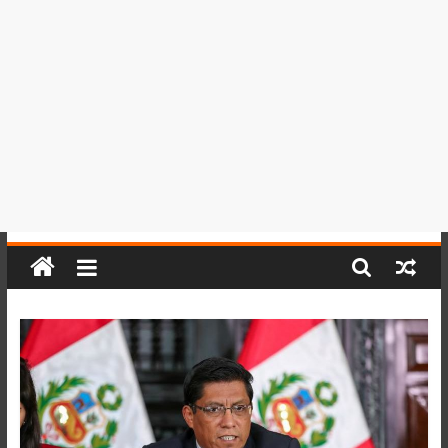
del
Perú,
Mundo
,
Ucayali,
San
Martín
y
Loreto