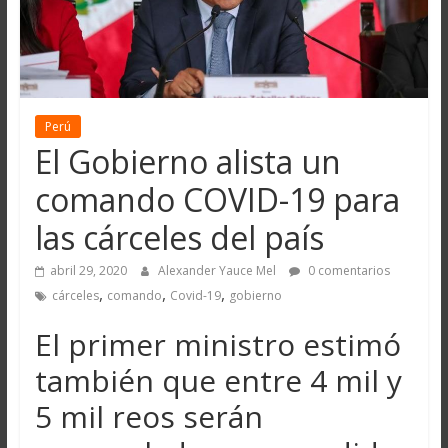
Perú
El Gobierno alista un
comando COVID-19 para
las cárceles del país
abril 29, 2020
Alexander Yauce Mel
0 comentarios
,
,
,
cárceles
comando
Covid-19
gobierno
El primer ministro estimó
también que entre 4 mil y
5 mil reos serán