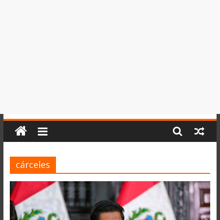
del
Perú,
Mundo
,
Ucayali,
San
Martín
y
Loreto
cárceles