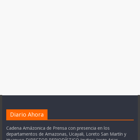
Diario Ahora
Cadena Amázonica de Prensa con presencia en los
departamentos de Amazonas, Ucayali, Loreto San Martín y
Huanuco DIRECTOR PERIODÍSTICO Iquitos: Jorge Arias