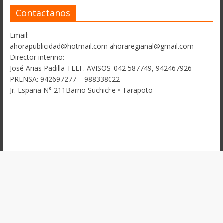
Contactanos
Email:
ahorapublicidad@hotmail.com ahoraregianal@gmail.com
Director interino:
José Arias Padilla TELF. AVISOS. 042 587749, 942467926
PRENSA: 942697277 – 988338022
Jr. España N° 211Barrio Suchiche • Tarapoto