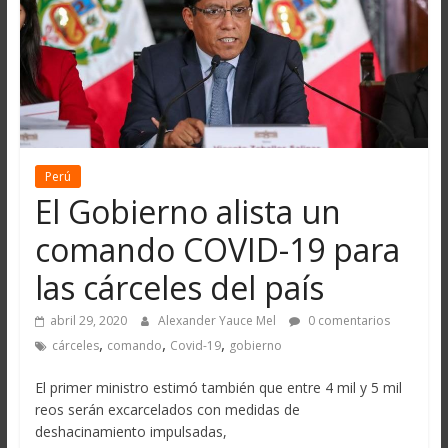
Perú
El Gobierno alista un
comando COVID-19 para
las cárceles del país
abril 29, 2020
Alexander Yauce Mel
0 comentarios
,
,
,
cárceles
comando
Covid-19
gobierno
El primer ministro estimó también que entre 4 mil y 5 mil
reos serán excarcelados con medidas de
deshacinamiento impulsadas,