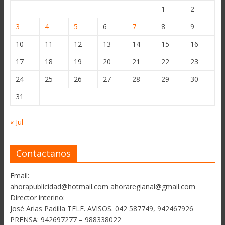
1
2
3
4
5
6
7
8
9
10
11
12
13
14
15
16
17
18
19
20
21
22
23
24
25
26
27
28
29
30
31
« Jul
Contactanos
Email:
ahorapublicidad@hotmail.com ahoraregianal@gmail.com
Director interino:
José Arias Padilla TELF. AVISOS. 042 587749, 942467926
PRENSA: 942697277 – 988338022