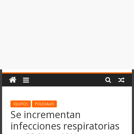
del
Perú,
Mundo
,
Ucayali,
San
Martín
y
Loreto
IQUITOS
POLICIALES
Se incrementan
infecciones respiratorias